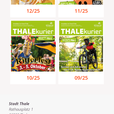
12/25
11/25
10/25
09/25
Stadt Thale
Rathausplatz 1