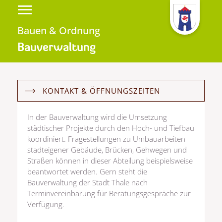
Bauen & Ordnung
Bauverwaltung
KONTAKT & ÖFFNUNGSZEITEN
In der Bauverwaltung wird die Umsetzung
städtischer Projekte durch den Hoch- und Tiefbau
koordiniert. Fragestellungen zu Umbauarbeiten
stadteigener Gebäude, Brücken, Gehwegen und
Straßen können in dieser Abteilung beispielsweise
beantwortet werden. Gern steht die
Bauverwaltung der Stadt Thale nach
Terminvereinbarung für Beratungsgespräche zur
Verfügung.