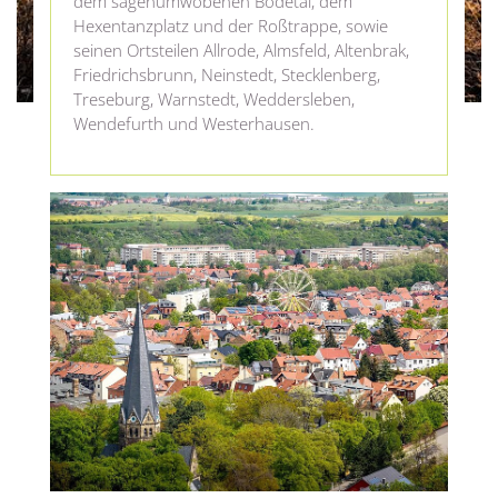
dem sagenumwobenen Bodetal, dem
Hexentanzplatz und der Roßtrappe, sowie
seinen Ortsteilen Allrode, Almsfeld, Altenbrak,
Friedrichsbrunn, Neinstedt, Stecklenberg,
Treseburg, Warnstedt, Weddersleben,
Wendefurth und Westerhausen.