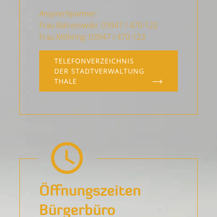
Ansprechpartner:
Frau Balcerowski: 03947 / 470-122
Frau Möhring: 03947 / 470-123
TELEFONVERZEICHNIS
DER STADTVERWALTUNG
THALE
Öffnungs­zeiten
Bürgerbüro