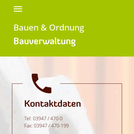
Bauen & Ordnung
Bauverwaltung
Kontaktdaten
Tel: 03947 / 470-0
Fax: 03947 / 470-199