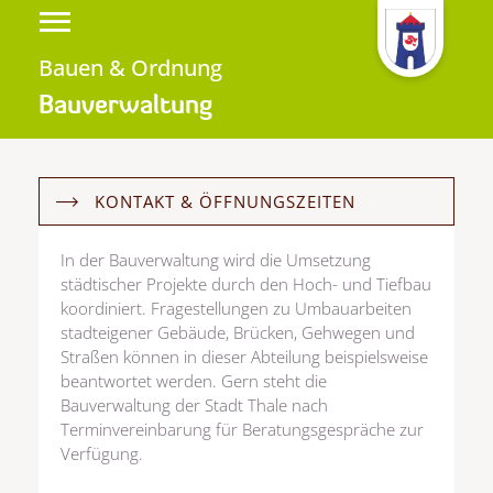
Bauen & Ordnung
Bauverwaltung
KONTAKT & ÖFFNUNGSZEITEN
In der Bauverwaltung wird die Umsetzung
städtischer Projekte durch den Hoch- und Tiefbau
koordiniert. Fragestellungen zu Umbauarbeiten
stadteigener Gebäude, Brücken, Gehwegen und
Straßen können in dieser Abteilung beispielsweise
beantwortet werden. Gern steht die
Bauverwaltung der Stadt Thale nach
Terminvereinbarung für Beratungsgespräche zur
Verfügung.