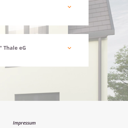
expand_more
" Thale eG
expand_more
Impressum