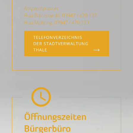
Ansprechpartner:
Frau Balcerowski: 03947 / 470-122
Frau Möhring: 03947 / 470-123
TELEFONVERZEICHNIS
DER STADTVERWALTUNG
THALE
Öffnungs­zeiten
Bürgerbüro