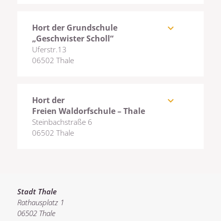
Hort der Grundschule
expand_more
„Geschwister Scholl“
Uferstr.13
06502 Thale
Hort der
expand_more
Freien Waldorfschule – Thale
Steinbachstraße 6
06502 Thale
Stadt Thale
Rathausplatz 1
06502 Thale