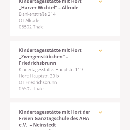
Kindertagesstätte mit Hort
expand_more
„Harzer Wichtel“ – Allrode
Blankenstraße 214
OT Allrode
06502 Thale
Kindertagesstätte mit Hort
expand_more
„Zwergenstübchen“ –
Friedrichsbrunn
Kindertagesstätte: Hauptstr. 119
Hort: Hauptstr. 33 b
OT Friedrichsbrunn
06502 Thale
Kindertagesstätte mit Hort der
expand_more
Freien Ganztagschule des AHA
e.V. – Neinstedt