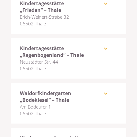
Kindertagesstätte
expand_more
„Frieden“ – Thale
Erich-Weinert-Straße 32
06502 Thale
Kindertagesstätte
expand_more
„Regenbogenland“ – Thale
Neustädter Str. 44
06502 Thale
Waldorfkindergarten
expand_more
„Bodekiesel“ – Thale
Am Bodeufer 1
06502 Thale