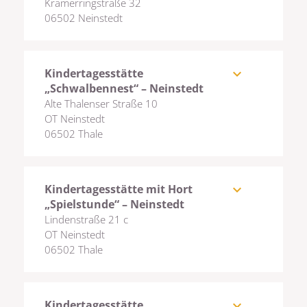
Kramerringstraße 32
06502 Neinstedt
Kindertagesstätte
expand_more
„Schwalbennest“ – Neinstedt
Alte Thalenser Straße 10
OT Neinstedt
06502 Thale
Kindertagesstätte mit Hort
expand_more
„Spielstunde“ – Neinstedt
Lindenstraße 21 c
OT Neinstedt
06502 Thale
Kindertagesstätte
expand_more