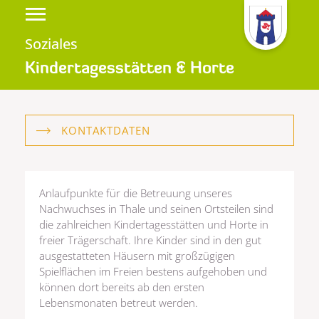
Soziales
Kindertagesstätten & Horte
KONTAKTDATEN
Anlaufpunkte für die Betreuung unseres
Nachwuchses in Thale und seinen Ortsteilen sind
die zahlreichen Kindertagesstätten und Horte in
freier Trägerschaft. Ihre Kinder sind in den gut
ausgestatteten Häusern mit großzügigen
Spielflächen im Freien bestens aufgehoben und
können dort bereits ab den ersten
Lebensmonaten betreut werden.