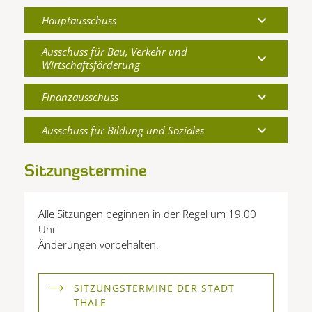
expand_more
Hauptausschuss
Ausschuss für Bau, Verkehr und
expand_more
Wirtschaftsförderung
expand_more
Finanzausschuss
expand_more
Ausschuss für Bildung und Soziales
Sitzungstermine
Alle Sitzungen beginnen in der Regel um 19.00
Uhr
Änderungen vorbehalten.
SITZUNGSTERMINE DER STADT
THALE