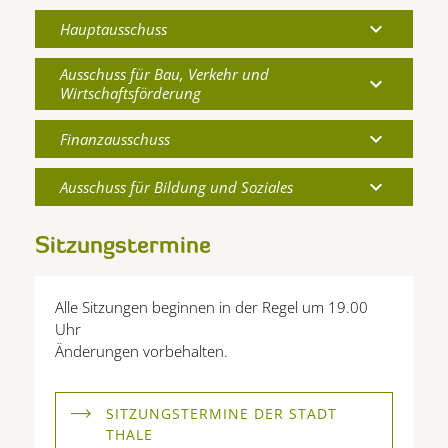
expand_more
Hauptausschuss
Ausschuss für Bau, Verkehr und
expand_more
Wirtschaftsförderung
expand_more
Finanzausschuss
expand_more
Ausschuss für Bildung und Soziales
Sitzungstermine
Alle Sitzungen beginnen in der Regel um 19.00
Uhr
Änderungen vorbehalten.
SITZUNGSTERMINE DER STADT
THALE