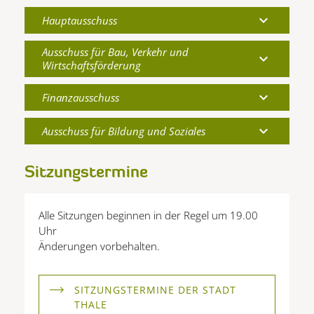
expand_more
Hauptausschuss
Ausschuss für Bau, Verkehr und
expand_more
Wirtschaftsförderung
expand_more
Finanzausschuss
expand_more
Ausschuss für Bildung und Soziales
Sitzungstermine
Alle Sitzungen beginnen in der Regel um 19.00
Uhr
Änderungen vorbehalten.
SITZUNGSTERMINE DER STADT
THALE