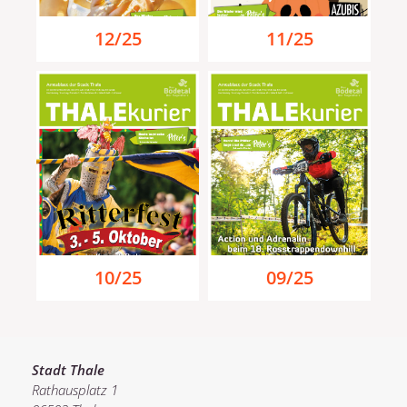
12/25
11/25
10/25
09/25
Stadt Thale
Rathausplatz 1