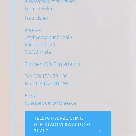
Ansprechpartner Service:
Frau Literska
Frau Elsner
Adresse:
Stadtverwaltung Thale
Rathausplatz 1
06502 Thale
Zimmer 100 (Bürgerbüro)
Tel: 03947/ 470-100
Fax: 03947/ 470-199
E-Mail
:
buergerbuero
@
thale
.
de
TELEFONVERZEICHNIS
DER STADTVERWALTUNG
THALE