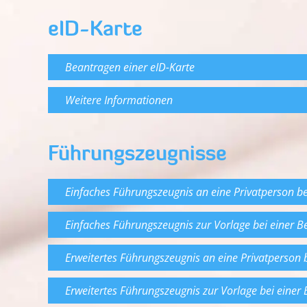
eID-Karte
Beantragen einer eID-Karte
Weitere Informationen
Führungszeugnisse
Einfaches Führungszeugnis an eine Privatperson b
Einfaches Führungszeugnis zur Vorlage bei einer 
Erweitertes Führungszeugnis an eine Privatperson
Erweitertes Führungszeugnis zur Vorlage bei eine