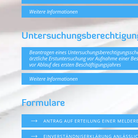
Weitere Informationen
Untersuchungs­berechtigung
Beantragen eines Untersuchungsberechtigungsschei
ärztliche Erstuntersuchung vor Aufnahme einer B
vor Ablauf des ersten Beschäftigungsjahres
Weitere Informationen
Formulare
ANTRAG AUF ERTEILUNG EINER MELDER
EINVERSTÄNDNISERKLÄRUNG ANLÄSSLIC