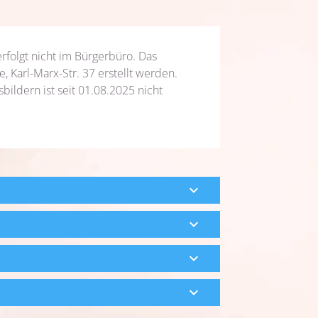
rfolgt nicht im Bürgerbüro. Das
e, Karl-Marx-Str. 37 erstellt werden.
ildern ist seit 01.08.2025 nicht
expand_more
expand_more
expand_more
expand_more