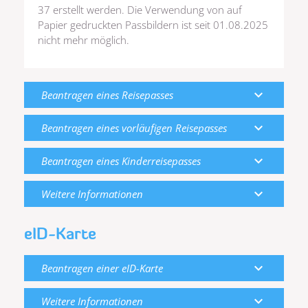
37 erstellt werden. Die Verwendung von auf
Papier gedruckten Passbildern ist seit 01.08.2025
nicht mehr möglich.
expand_more
Beantragen eines Reisepasses
expand_more
Beantragen eines vorläufigen Reisepasses
expand_more
Beantragen eines Kinderreisepasses
expand_more
Weitere Informationen
eID-Karte
expand_more
Beantragen einer eID-Karte
expand_more
Weitere Informationen