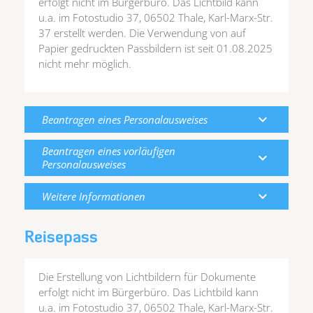
erfolgt nicht im Bürgerbüro. Das Lichtbild kann
u.a. im Fotostudio 37, 06502 Thale, Karl-Marx-Str.
37 erstellt werden. Die Verwendung von auf
Papier gedruckten Passbildern ist seit 01.08.2025
nicht mehr möglich.
expand_more
Beantragen eines Personalausweises
Beantragen eines vorläufigen
expand_more
Personalausweises
expand_more
Weitere Informationen
Reisepass
Die Erstellung von Lichtbildern für Dokumente
erfolgt nicht im Bürgerbüro. Das Lichtbild kann
u.a. im Fotostudio 37, 06502 Thale, Karl-Marx-Str.