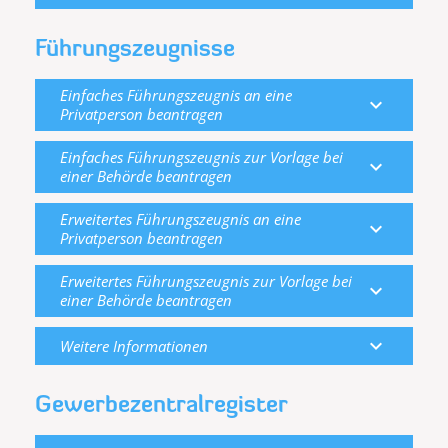
Führungszeugnisse
Einfaches Führungszeugnis an eine
expand_more
Privatperson beantragen
Einfaches Führungszeugnis zur Vorlage bei
expand_more
einer Behörde beantragen
Erweitertes Führungszeugnis an eine
expand_more
Privatperson beantragen
Erweitertes Führungszeugnis zur Vorlage bei
expand_more
einer Behörde beantragen
expand_more
Weitere Informationen
Gewerbezentralregister