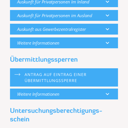
expand_more
Auskunft für Privatpersonen Im Inland
expand_more
Auskunft für Privatpersonen im Ausland
expand_more
Auskunft aus Gewerbezentralregister
expand_more
Weitere Informationen
Übermittlungssperren
ANTRAG AUF EINTRAG EINER
ÜBERMITTLUNGSSPERRE
expand_more
Weitere Informationen
Untersuchungs­berechtigungs­
schein