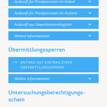
expand_more
Auskunft für Privatpersonen Im Inland
expand_more
Auskunft für Privatpersonen im Ausland
expand_more
Auskunft aus Gewerbezentralregister
expand_more
Weitere Informationen
Übermittlungssperren
ANTRAG AUF EINTRAG EINER
ÜBERMITTLUNGSSPERRE
expand_more
Weitere Informationen
Untersuchungs­berechtigungs­
schein