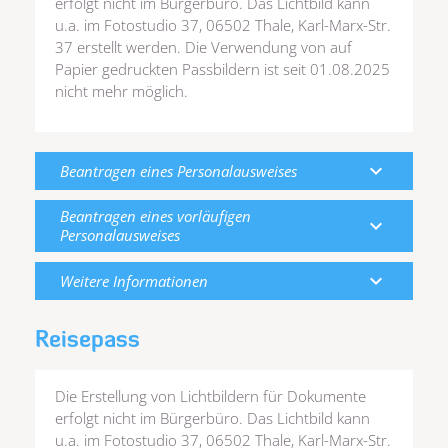
erfolgt nicht im Bürgerbüro. Das Lichtbild kann
u.a. im Fotostudio 37, 06502 Thale, Karl-Marx-Str.
37 erstellt werden. Die Verwendung von auf
Papier gedruckten Passbildern ist seit 01.08.2025
nicht mehr möglich.
expand_more
Beantragen eines Personalausweises
Beantragen eines vorläufigen
expand_more
Personalausweises
expand_more
Weitere Informationen
Reisepass
Die Erstellung von Lichtbildern für Dokumente
erfolgt nicht im Bürgerbüro. Das Lichtbild kann
u.a. im Fotostudio 37, 06502 Thale, Karl-Marx-Str.