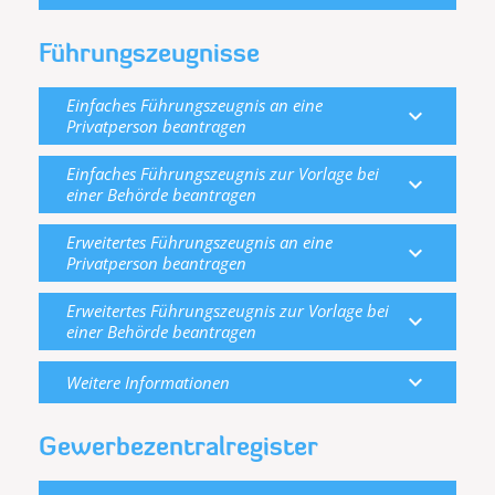
Führungszeugnisse
Einfaches Führungszeugnis an eine
expand_more
Privatperson beantragen
Einfaches Führungszeugnis zur Vorlage bei
expand_more
einer Behörde beantragen
Erweitertes Führungszeugnis an eine
expand_more
Privatperson beantragen
Erweitertes Führungszeugnis zur Vorlage bei
expand_more
einer Behörde beantragen
expand_more
Weitere Informationen
Gewerbezentralregister