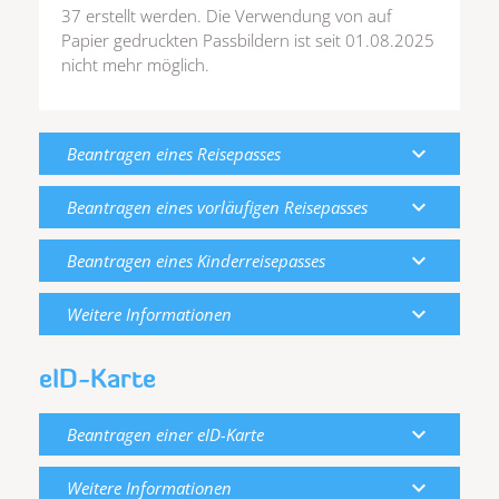
37 erstellt werden. Die Verwendung von auf
Papier gedruckten Passbildern ist seit 01.08.2025
nicht mehr möglich.
expand_more
Beantragen eines Reisepasses
expand_more
Beantragen eines vorläufigen Reisepasses
expand_more
Beantragen eines Kinderreisepasses
expand_more
Weitere Informationen
eID-Karte
expand_more
Beantragen einer eID-Karte
expand_more
Weitere Informationen