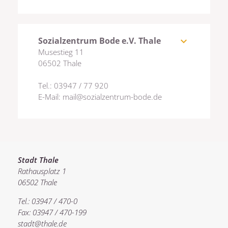
Sozialzentrum Bode e.V. Thale
expand_more
Musestieg 11
06502 Thale
Tel.: 03947 / 77 920
E-Mail: mail@sozialzentrum-bode.de
Stadt Thale
Rathausplatz 1
06502 Thale
Tel.: 03947 / 470-0
Fax: 03947 / 470-199
stadt@thale.de