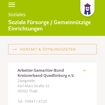
Soziales
Soziale Fürsorge / Gemeinnützige
Einrichtungen
KONTAKT & ÖFFNUNGSZEITEN
Arbeiter-Samariter-Bund
expand_more
Kreisverband Quedlinburg e.V.
Zweigstelle:
Karl-Marx-Straße 32
06502 Thale
Tel.: 03947 / 4720