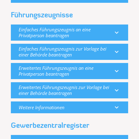
Führungszeugnisse
Einfaches Führungszeugnis an eine
expand_more
Privatperson beantragen
Einfaches Führungszeugnis zur Vorlage bei
expand_more
einer Behörde beantragen
Erweitertes Führungszeugnis an eine
expand_more
Privatperson beantragen
Erweitertes Führungszeugnis zur Vorlage bei
expand_more
einer Behörde beantragen
expand_more
Weitere Informationen
Gewerbezentralregister