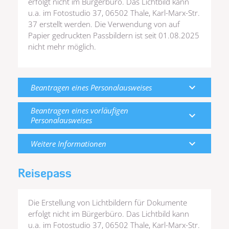
erfolgt nicht im Bürgerbüro. Das Lichtbild kann
u.a. im Fotostudio 37, 06502 Thale, Karl-Marx-Str.
37 erstellt werden. Die Verwendung von auf
Papier gedruckten Passbildern ist seit 01.08.2025
nicht mehr möglich.
expand_more
Beantragen eines Personalausweises
Beantragen eines vorläufigen
expand_more
Personalausweises
expand_more
Weitere Informationen
Reisepass
Die Erstellung von Lichtbildern für Dokumente
erfolgt nicht im Bürgerbüro. Das Lichtbild kann
u.a. im Fotostudio 37, 06502 Thale, Karl-Marx-Str.