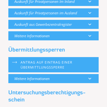
expand_more
Auskunft für Privatpersonen Im Inland
expand_more
Auskunft für Privatpersonen im Ausland
expand_more
Auskunft aus Gewerbezentralregister
expand_more
Weitere Informationen
Übermittlungssperren
ANTRAG AUF EINTRAG EINER
ÜBERMITTLUNGSSPERRE
expand_more
Weitere Informationen
Untersuchungs­berechtigungs­
schein