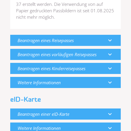
37 erstellt werden. Die Verwendung von auf
Papier gedruckten Passbildern ist seit 01.08.2025
nicht mehr möglich.
expand_more
Beantragen eines Reisepasses
expand_more
Beantragen eines vorläufigen Reisepasses
expand_more
Beantragen eines Kinderreisepasses
expand_more
Weitere Informationen
eID-Karte
expand_more
Beantragen einer eID-Karte
expand_more
Weitere Informationen